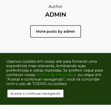
Author
ADMIN
More posts by admin
Usamos cookies em nosso site para fornecer uma
experiência mais relevante, lembrando suas
preferências e visitas repetidas. Se preferir clique para
conhecer nossa
Política de Privacidade
ou clique em
“Aceitar e continuar navegando”, você irá concordar
com o uso de TODOS os cookies.
2021 Beelegal Technology.
Aceitar e continuar navegando