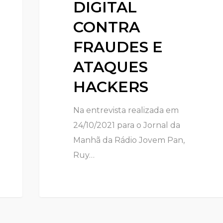
DIGITAL
CONTRA
FRAUDES E
ATAQUES
HACKERS
Na entrevista realizada em
24/10/2021 para o Jornal da
Manhã da Rádio Jovem Pan,
Ruy…