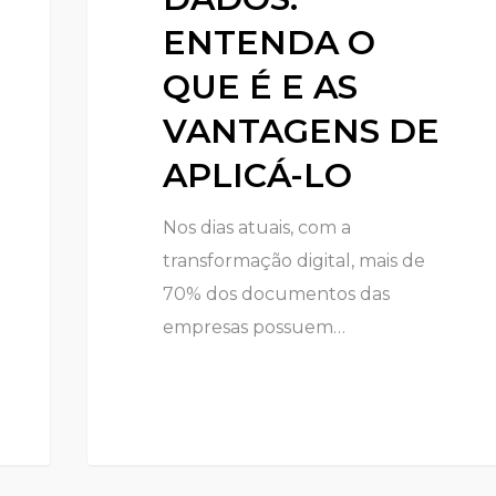
ENTENDA O
QUE É E AS
VANTAGENS DE
APLICÁ-LO
Nos dias atuais, com a
transformação digital, mais de
70% dos documentos das
empresas possuem…