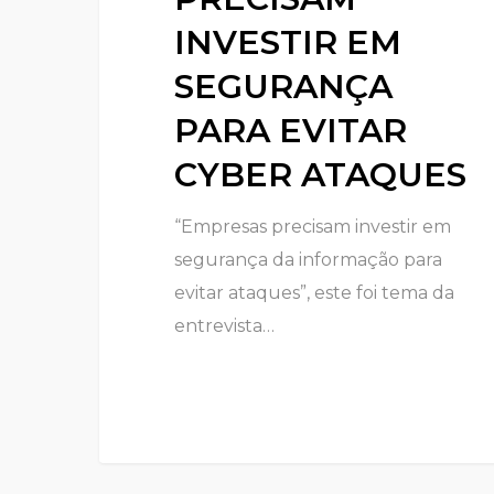
INVESTIR EM
SEGURANÇA
PARA EVITAR
CYBER ATAQUES
“Empresas precisam investir em
segurança da informação para
evitar ataques”, este foi tema da
entrevista…