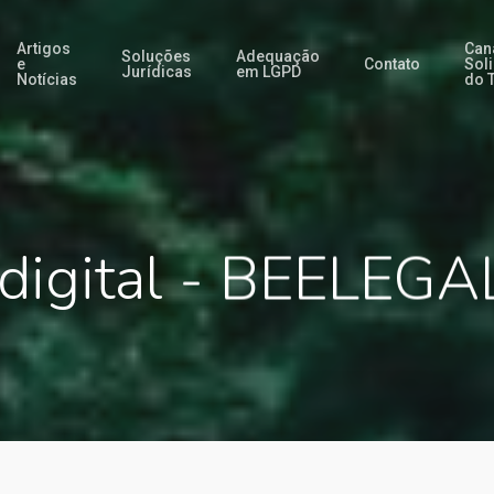
Artigos
Can
Soluções
Adequação
e
Contato
Sol
Jurídicas
em LGPD
Notícias
do T
 digital - BEELEGA