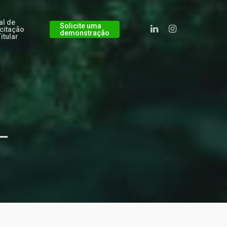
al de
Solicite uma
icitação
demonstração
itular
L