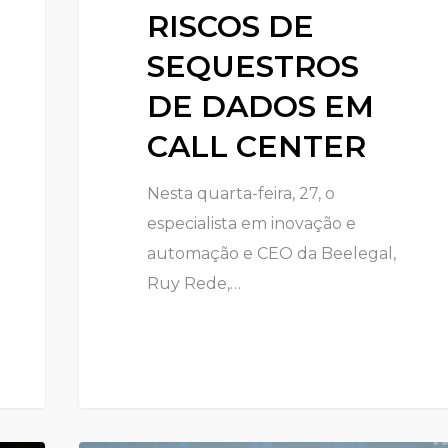
RISCOS DE
SEQUESTROS
DE DADOS EM
CALL CENTER
Nesta quarta-feira, 27, o
especialista em inovação e
automação e CEO da Beelegal,
Ruy Rede,…