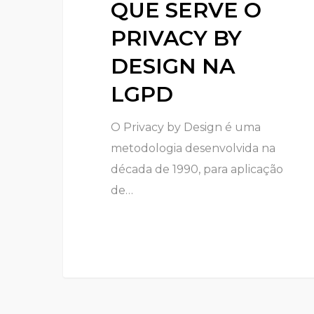
QUE SERVE O
PRIVACY BY
DESIGN NA
LGPD
O Privacy by Design é uma
metodologia desenvolvida na
década de 1990, para aplicação
de…